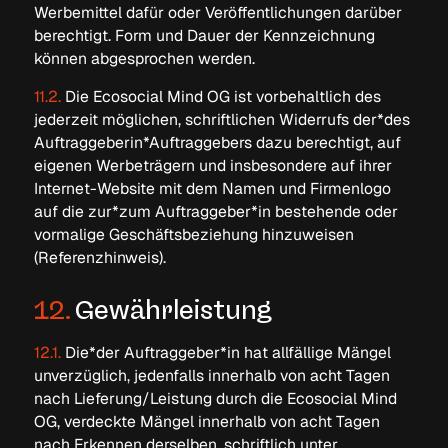
Werbemittel dafür oder Veröffentlichungen darüber
berechtigt. Form und Dauer der Kennzeichnung
können abgesprochen werden.
11.2.
Die Ecosocial Mind OG ist vorbehaltlich des
jederzeit möglichen, schriftlichen Widerrufs der*des
Auftraggeberin*Auftraggebers dazu berechtigt, auf
eigenen Werbeträgern und insbesondere auf ihrer
Internet-Website mit dem Namen und Firmenlogo
auf die zur*zum Auftraggeber*in bestehende oder
vormalige Geschäftsbeziehung hinzuweisen
office@ecosocialmind.at
(Referenzhinweis).
office@ecosocialmind.at
Ecosocial Mind OG
Graz, Österreich
12.
Gewährleistung
06764617719
Ecosocial Mind © 2026 Graz
12.1.
Die*der Auftraggeber*in hat allfällige Mängel
unverzüglich, jedenfalls innerhalb von acht Tagen
Impressum
nach Lieferung/Leistung durch die Ecosocial Mind
Datenschutz
OG, verdeckte Mängel innerhalb von acht Tagen
nach Erkennen derselben, schriftlich unter